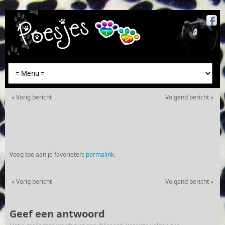
«
Vorig bericht
Volgend bericht
»
Voeg toe aan je favorieten:
permalink
.
«
Vorig bericht
Volgend bericht
»
Geef een antwoord