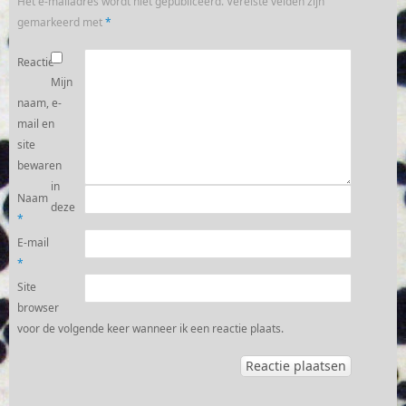
Het e-mailadres wordt niet gepubliceerd.
Vereiste velden zijn
gemarkeerd met
*
Reactie
Mijn
naam, e-
mail en
site
bewaren
in
Naam
deze
*
E-mail
*
Site
browser
voor de volgende keer wanneer ik een reactie plaats.