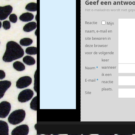
Geef een antwo
Het e-mailadres wordt niet gep
Reactie
Mijn
naam, e-mail en
site bewaren in
deze browser
voor de volgende
keer
wanneer
Naam
*
ik een
E-mail
*
reactie
plaats.
Site