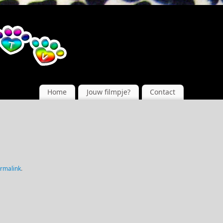
Home
Jouw filmpje?
Contact
rmalink
.