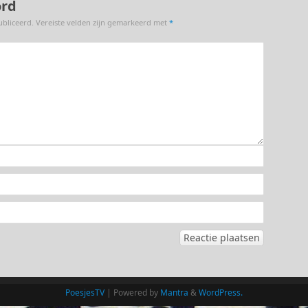
ord
ubliceerd.
Vereiste velden zijn gemarkeerd met
*
PoesjesTV
| Powered by
Mantra
&
WordPress.