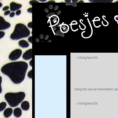
«
Vorig bericht
Voeg toe aan je favorieten:
pe
«
Vorig bericht